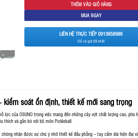
THÊM VÀO GIỎ HÀNG
MUA NGAY
LIÊN HỆ TRỰC TIẾP 0913858986
Để có giá tốt nhất
 kiểm soát ổn định, thiết kế mới sang trọng
 nỗ lực của OSUNO trong việc mang đến những cây vợt chất lượng cao, phù h
 thích và gắn bó với bộ môn Pickleball.
hóng nhận được sự chú ý nhờ thiết kế đầu phẳng – tay cầm dài hiện đại v