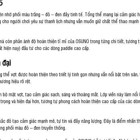
5
ên nhờ phối màu trắng – đỏ – đen đầy tinh tế. Tổng thể mang lại cảm giác hi
g cho người chơi yêu sự thanh lịch nhưng vẫn muốn giữ chất thể thao mạnh
mà còn phản ánh độ hoàn thiện tỉ mỉ của OSUNO trong từng chi tiết, tương 
ất hiện nay) đầu tư cho các dòng paddle cao cấp.
 đại
thể vợt được hoàn thiện theo triết lý tinh gọn nhưng vẫn nổi bật trên sân, 
ương hiệu rõ rệt.
 bộ mặt vợt, tạo cảm giác sạch, sáng và thoáng mắt. Lớp viền này làm nổi 
g trọng và hiện đại hơn, tương tự phong cách hoàn thiện cao cấp của các dò
ắc đỏ tạo cảm giác mạnh mẽ, tự tin và đầy năng lượng. Đây là điểm nhấn th
ng phối màu đỏ – đen truyền thống.