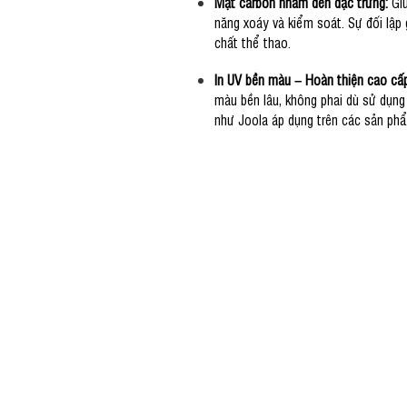
Mặt carbon nhám đen đặc trưng:
Giữ
năng xoáy và kiểm soát. Sự đối lập 
chất thể thao.
In UV bền màu – Hoàn thiện cao cấ
màu bền lâu, không phai dù sử dụng
như Joola áp dụng trên các sản phẩ