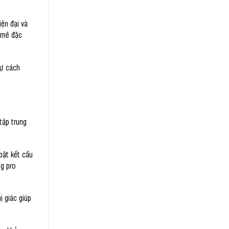
ện đại và
 mẽ đặc
tự cách
tập trung
bật kết cấu
ng pro
ị giác giúp