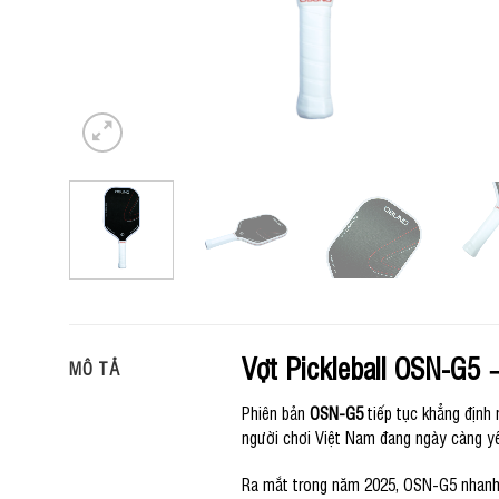
Vợt Pickleball OSN-G5 –
MÔ TẢ
Phiên bản
OSN-G5
tiếp tục khẳng định
người chơi Việt Nam đang ngày càng yêu
Ra mắt trong năm 2025, OSN-G5 nhanh c