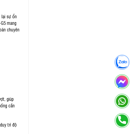
lại sự ổn
SN-G5 mang
 bán chuyên
ợt, giúp
huống cần
duy trì độ