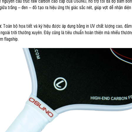
 nguyên cấu trúc raw carbon cao cấp của OSUNO, hỗ trợ tối đa độ bám bón
giữa trắng – đen – đỏ tạo ra hiệu ứng thị giác sắc nét, giúp vợt dễ nhận diệ
p:
Toàn bộ họa tiết và ký hiệu được áp dụng bằng in UV chất lượng cao, đảm
 ngoài trời thường xuyên. Đây cũng là tiêu chuẩn hoàn thiện mà nhiều thươn
m flagship.