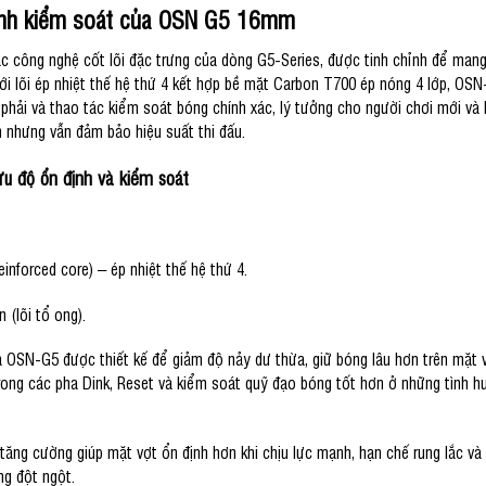
ạnh kiểm soát của OSN G5 16mm
công nghệ cốt lõi đặc trưng của dòng G5-Series, được tinh chỉnh để mang 
Với lõi ép nhiệt thế hệ thứ 4 kết hợp bề mặt Carbon T700 ép nóng 4 lớp, O
 phải và thao tác kiểm soát bóng chính xác, lý tưởng cho người chơi mới và
 nhưng vẫn đảm bảo hiệu suất thi đấu.
 ưu độ ổn định và kiểm soát
einforced core) – ép nhiệt thế hệ thứ 4.
(lõi tổ ong).
OSN-G5 được thiết kế để giảm độ nảy dư thừa, giữ bóng lâu hơn trên mặt v
trong các pha Dink, Reset và kiểm soát quỹ đạo bóng tốt hơn ở những tình 
g tăng cường giúp mặt vợt ổn định hơn khi chịu lực mạnh, hạn chế rung lắc và 
ng đột ngột.