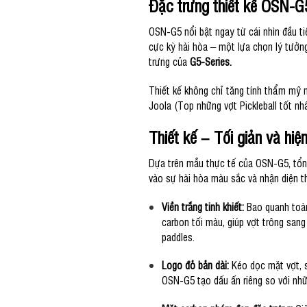
Đặc trưng
thiết kế
OSN-G
OSN-G5 nổi bật ngay từ cái nhìn đầu ti
cực kỳ hài hòa – một lựa chọn lý tưởn
trưng của
G5-Series.
Thiết kế không chỉ tăng tính thẩm mỹ 
Joola (Top những vợt Pickleball tốt nh
Thiết kế – Tối giản và hiện
Dựa trên mẫu thực tế của OSN-G5, tổng 
vào sự hài hòa màu sắc và nhận diện th
Viền trắng tinh khiết:
Bao quanh toàn
carbon tối màu, giúp vợt trông san
paddles.
Logo đỏ bản dài:
Kéo dọc mặt vợt, s
OSN-G5 tạo dấu ấn riêng so với nhữ