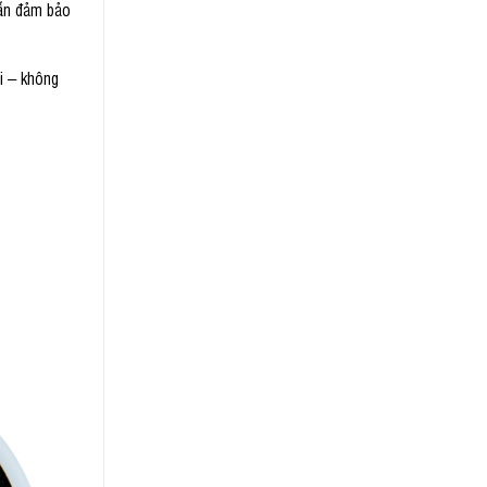
vẫn đảm bảo
i – không