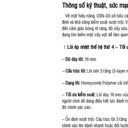
Thông số kỹ thuật, sức m
Về mặt hiệu năng, OSN-G5 sở hữu các 
định và khả năng kiểm soát vượt trội. 
đến cảm giác bóng rõ ràng, độ nảy vừa
đang tìm kiếm một cây vợt dễ làm quen
Lõi ép nhiệt thế hệ thứ 4 – Tối
–
Độ dày lõi:
16 mm.
–
Cấu trúc lõi:
Lõi nén 3 tầng (3-layer r
–
Dạng lõi:
Honeycomb Polymer cải tiến 
–
Tối ưu kiểm soát:
Lõi dày 16 mm của 
người chơi dễ dàng điều tiết lực đánh 
độ chính xác cao.
– Ổn định vượt trội: Cấu trúc lõi 3 tần
chính xác khi đánh nhanh hoặc đổi hướ