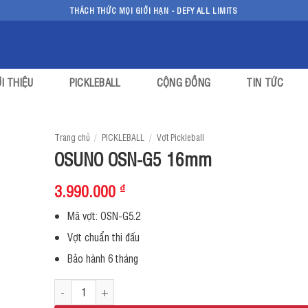
THÁCH THỨC MỌI GIỚI HẠN - DEFY ALL LIMITS
ỚI THIỆU
PICKLEBALL
CỘNG ĐỒNG
TIN TỨC
Trang chủ
/
PICKLEBALL
/
Vợt Pickleball
OSUNO OSN-G5 16mm
3.990.000
₫
Mã vợt: OSN-G5.2
Vợt chuẩn thi đấu
Bảo hành 6 tháng
OSUNO OSN-G5 16mm số lượng