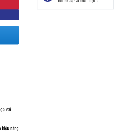
Hotline 24/7 và email điện tử
ợp với
à hiệu năng