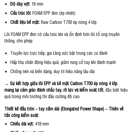
Độ dày vợt:
16 mm
Cấu trúc lõi:
FOAM EPP đen (ép nhiệt)
Chất liệu bề mặt:
Raw Carbon T700 ép nóng 4 lớp
Lõi FOAM EPP đen có cấu trúc kín và ổn định hơn lõi tổ ong truyền
thống, cho phép:
Truyền lực trực tiếp, gia tăng sức bật trong các cú đánh
Hấp thụ chấn động hiệu quả, giảm rung cổ tay khi đánh mạnh
Chống nén và biến dạng, duy trì hiệu năng lâu dài
→
Sự kết hợp giữa lõi EPP và bề mặt Carbon T700 ép nóng 4 lớp
mang lại cảm giác đánh chắc tay, rõ lực và kiểm soát tốt
, đặc biệt hiệu
quả trong môi trường thi đấu cường độ cao.
Thiết kế đầu tròn – tay cầm dài (Elongated Power Shape) – Thiên về
tấn công kiểm soát
Chiều dài vợt:
418 mm