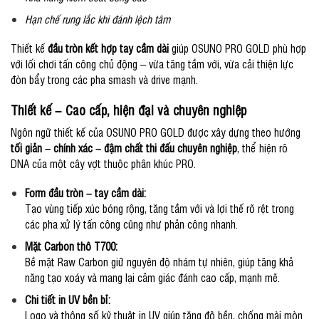
Hạn chế rung lắc khi đánh lệch tâm
Thiết kế
đầu tròn kết hợp tay cầm dài
giúp OSUNO PRO GOLD phù hợp
với lối chơi tấn công chủ động – vừa tăng tầm với, vừa cải thiện lực
đòn bẩy trong các pha smash và drive mạnh.
Thiết kế – Cao cấp, hiện đại và chuyên nghiệp
Ngôn ngữ thiết kế của OSUNO PRO GOLD được xây dựng theo hướng
tối giản – chính xác – đậm chất thi đấu chuyên nghiệp
, thể hiện rõ
DNA của một cây vợt thuộc phân khúc PRO.
Form đầu tròn – tay cầm dài:
Tạo vùng tiếp xúc bóng rộng, tăng tầm với và lợi thế rõ rệt trong
các pha xử lý tấn công cũng như phản công nhanh.
Mặt Carbon thô T700:
Bề mặt Raw Carbon giữ nguyên độ nhám tự nhiên, giúp tăng khả
năng tạo xoáy và mang lại cảm giác đánh cao cấp, mạnh mẽ.
Chi tiết in UV bền bỉ:
Logo và thông số kỹ thuật in UV giúp tăng độ bền, chống mài mòn