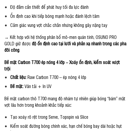
Độ đầm cần thiết để phát huy tối đa lực đánh
Ổn định cao khi tiếp bóng mạnh hoặc đánh lệch tâm
Cảm giác vung vợt chắc chắn nhưng không gây nặng tay
→ Kết hợp với hệ thống phân bổ mô-men quán tính, OSUNO PRO
GOLD giữ được
độ ổn định cao tại lưới và phản xạ nhanh trong các pha
đôi công
.
Bề mặt Carbon T700 ép nóng 4 lớp – Xoáy ổn định, kiểm soát vượt
trội
Chất liệu:
Raw Carbon T700 – ép nóng 4 lớp
Bề mặt:
Vân tải + In UV
Bề mặt carbon thô T700 mang độ nhám tự nhiên giúp bóng “bám” mặt
vợt lâu hơn trong khoảnh khắc tiếp xúc:
Tạo xoáy rõ rệt trong Serve, Topspin và Slice
Kiểm soát đường bóng chính xác, hạn chế bóng bay dài hoặc hụt