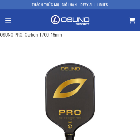
Bỏ
THÁCH THỨC MỌI GIỚI HẠN - DEFY ALL LIMITS
qua
nội
dung
OSUNO PRO, Carbon T700, 16mm